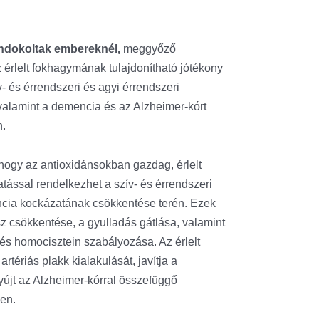
indokoltak embereknél,
meggyőző
 érlelt fokhagymának tulajdonítható jótékony
- és érrendszeri és agyi érrendszeri
lamint a demencia és az Alzheimer-kórt
n.
ogy az antioxidánsokban gazdag, érlelt
ással rendelkezhet a szív- és érrendszeri
cia kockázatának csökkentése terén. Ezek
ssz csökkentése, a gyulladás gátlása, valamint
 és homocisztein szabályozása. Az érlelt
rtériás plakk kialakulását, javítja a
yújt az Alzheimer-kórral összefüggő
len.