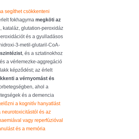
a segíthet csökkenteni
érlelt fokhagyma
megköti az
, kataláz, glutation-peroxidáz
d-peroxidációt és a gyulladásos
idroxi-3-metil-glutaril-CoA-
szintézist
, és a sztatinokhoz
ó és a vérlemezke-aggregáció
plakk képződést; az érlelt
kkenti a vérnyomást és
orbetegségben, ahol a
betegségek és a demencia
előzni a kognitív hanyatlást
neurotoxicitástól és az
haemiával vagy reperfúzióval
tanulást és a memória