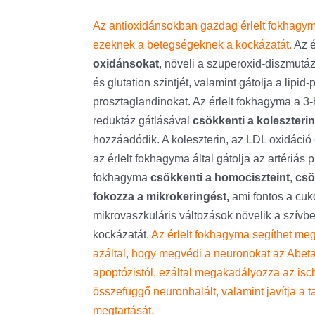
Az antioxidánsokban gazdag érlelt fokhagym
ezeknek a betegségeknek a kockázatát.
Az 
oxidánsokat
, növeli a szuperoxid-diszmutáz
és glutation szintjét, valamint gátolja a lipi
prosztaglandinokat. Az érlelt fokhagyma a 3-h
reduktáz gátlásával
csökkenti a koleszterin
hozzáadódik. A koleszterin, az LDL oxidáci
az érlelt fokhagyma által gátolja az artériás 
fokhagyma
csökkenti a homociszteint
,
csö
fokozza a mikrokeringést,
ami fontos a cuk
mikrovaszkuláris változások növelik a szív
kockázatát.
Az érlelt fokhagyma segíthet meg
azáltal, hogy megvédi a neuronokat az Abeta 
apoptózistól, ezáltal megakadályozza az isc
összefüggő neuronhalált, valamint javítja a 
megtartását.