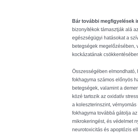
Bár további megfigyelések 
bizonyítékok támasztják alá az
egészségügyi hatásokat a szív
betegségek megelőzésében, va
kockázatának csökkentésébe
Összességében elmondható, h
fokhagyma számos előnyös hat
betegségek, valamint a demen
közé tartozik az oxidatív stre
a koleszterinszint, vérnyomás
fokhagyma továbbá gátolja az a
mikrokeringést, és védelmet n
neurotoxicitás és apoptózis el