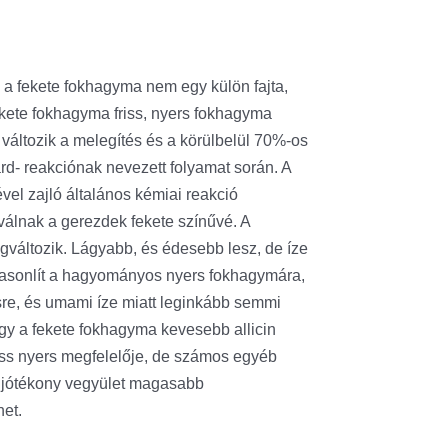
 a fekete fokhagyma nem egy külön fajta,
kete fokhagyma friss, nyers fokhagyma
 változik a melegítés és a körülbelül 70%-os
rd- reakciónak nevezett folyamat során. A
ével zajló általános kémiai reakció
álnak a gerezdek fekete színűvé. A
gváltozik. Lágyabb, és édesebb lesz, de íze
 hasonlít a hagyományos nyers fokhagymára,
sre, és umami íze miatt leginkább semmi
gy a fekete fokhagyma kevesebb allicin
riss nyers megfelelője, de számos egyéb
 jótékony vegyület magasabb
et.