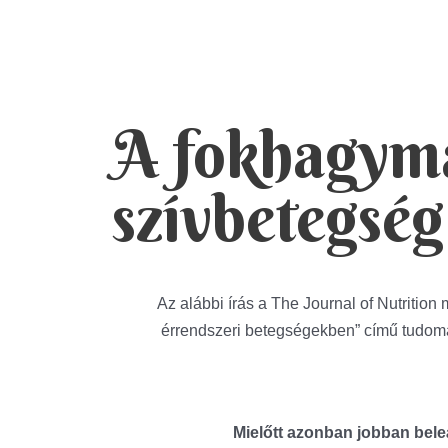
A fokhagyma
szívbetegsé
Az alábbi írás
a The Journal of Nutrition 
érrendszeri betegségekben” című tudomá
Mielőtt azonban jobban bel