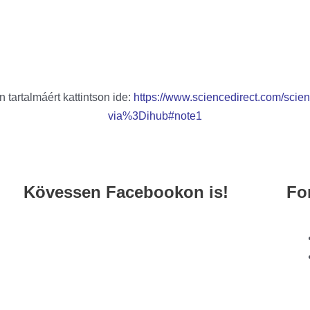
n tartalmáért kattintson ide:
https://www.sciencedirect.com/scie
via%3Dihub#note1
Kövessen Facebookon is!
Fo