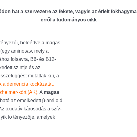
 hat a szervezetre az fekete, vagyis az érlelt fokhagyma,
erről a tudományos cikk
 tényezői, beleértve a magas
(egy aminosav, mely a
ához folsavra, B6- és B12-
edett szintje és az
szefüggést mutattak ki.), a
k a demencia kockázatát,
zheimer-kórt (AK).
A
magas
ató az emelkedett β-amiloid
 Az oxidatív károsodás a szív-
yik fő tényezője, amelyek