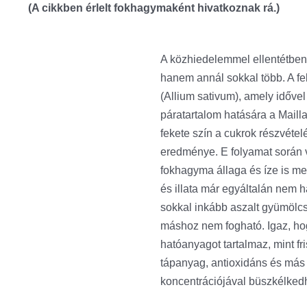
(A cikkben érlelt fokhagymaként hivatkoznak rá.)
A közhiedelemmel ellentétben
hanem annál sokkal több. A fe
(Allium sativum), amely idővel
páratartalom hatására a Mailla
fekete szín a cukrok részvétel
eredménye. E folyamat során v
fokhagyma állaga és íze is me
és illata már egyáltalán nem
sokkal inkább aszalt gyümölc
máshoz nem fogható. Igaz, ho
hatóanyagot tartalmaz, mint f
tápanyag, antioxidáns és más
koncentrációjával büszkélkedh