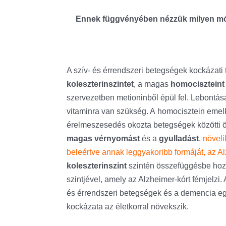
Ennek függvényében nézzük milyen módon
A szív- és érrendszeri betegségek kockázati
koleszterinszintet
, a magas
homociszteint
szervezetben metioninből épül fel. Lebontás
vitaminra van szükség. A homocisztein emelk
érelmeszesedés okozta betegségek közötti ös
magas vérnyomást
és a
gyulladást
,
növeli
beleértve annak leggyakoribb formáját, az Al
koleszterinszint
szintén összefüggésbe hozh
szintjével, amely az Alzheimer-kórt fémjelzi.
és érrendszeri betegségek és a demencia eg
kockázata az életkorral növekszik.