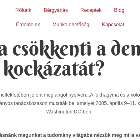
Rólunk
Bérgyártás
Receptek
Blog
Érdemeink
Munkalehetőség
Kapcsolat
 csökkenti a dem
g kockázatát?
mellékletében jelent meg angol nyelven. „A fokhagyma és alkotó
nyos tanácskozáson mutatták be, amelyet 2005. április 9–11. k
Washington DC-ben.
eásnánk magunkat a tudomány világába nézzük meg mi is va