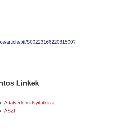
nce/article/pii/S0022316622081500?
ntos Linkek
Adatvédelmi Nyilatkozat
ÁSZF