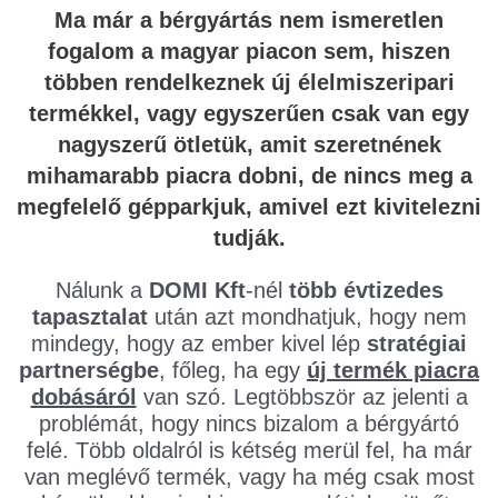
Ma már a bérgyártás nem ismeretlen
fogalom a magyar piacon sem, hiszen
többen rendelkeznek új élelmiszeripari
termékkel, vagy egyszerűen csak van egy
nagyszerű ötletük, amit szeretnének
mihamarabb piacra dobni, de nincs meg a
megfelelő gépparkjuk, amivel ezt kivitelezni
tudják.
Nálunk a
DOMI Kft
-nél
több évtizedes
tapasztalat
után azt mondhatjuk, hogy nem
mindegy, hogy az ember kivel lép
stratégiai
partnerségbe
, főleg, ha egy
új termék piacra
dobásáról
van szó. Legtöbbször az jelenti a
problémát, hogy nincs bizalom a bérgyártó
felé. Több oldalról is kétség merül fel, ha már
van meglévő termék, vagy ha még csak most