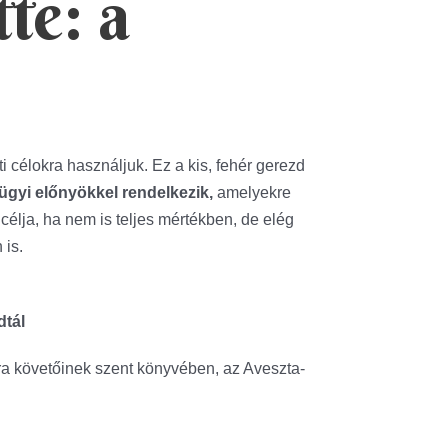
te: a
célokra használjuk. Ez a kis, fehér gerezd
gyi előnyökkel rendelkezik,
amelyekre
célja, ha nem is teljes mértékben, de elég
 is.
dtál
tra követőinek szent könyvében, az Aveszta-