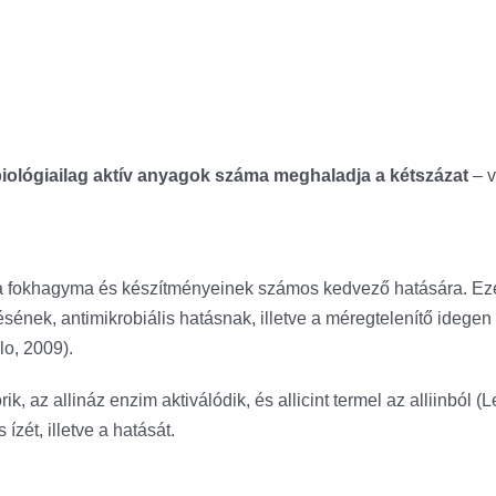
biológiailag aktív anyagok száma meghaladja a kétszázat
– 
tal a fokhagyma és készítményeinek számos kedvező hatására. Eze
sének, antimikrobiális hatásnak, illetve a méregtelenítő ideg
lo, 2009).
k, az allináz enzim aktiválódik, és allicint termel az alliinból (
zét, illetve a hatását.