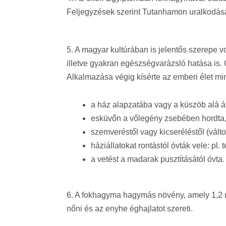
Feljegyzések szerint Tutanhamon uralkodása 
5.
A magyar kultúrában is jelentős szerepe vo
illetve gyakran egészségvarázsló hatása is. 
Alkalmazása végig kísérte az emberi élet mi
a ház alapzatába vagy a küszöb alá ás
esküvőn a vőlegény zsebében hordta
szemveréstől vagy kicseréléstől (váltott
háziállatokat rontástól óvták vele: pl. 
a vetést a madarak pusztításától óvta.
6. A fokhagyma hagymás növény, amely 1,2 
nőni és az enyhe éghajlatot szereti.