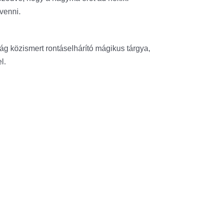
venni.
ág közismert rontáselhárító mágikus tárgya,
l.