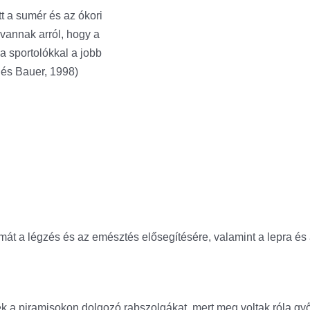
tt a sumér és az ókori
 vannak arról, hogy a
a sportolókkal a jobb
és Bauer, 1998)
ymát a légzés és az emésztés elősegítésére, valamint a lepra és 
k a piramisokon dolgozó rabszolgákat, mert meg voltak róla gy