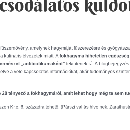
csodálatos küldöt
fűszernövény, amelynek hagymáját fűszerezésre és gyógyászati 
a kulináris élvezetek miatt. A
fokhagyma hihetetlen egészségü
természet „antibiotikumaként”
tekintenek rá. A blogbejegyzés 
lletve a vele kapcsolatos információkat, akár tudományos szinten
 20 tényező a fokhagymáról, amit lehet hogy még te sem tu
zen Kr.e. 6. századra tehető. (Párszi vallás híveinek, Zarathus