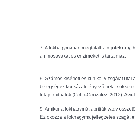
7. A fokhagymában megtalálható
jótékony, 
aminosavakat és enzimeket is tartalmaz.
8. Számos kísérleti és klinikai vizsgálat u
betegségek kockázati tényezőinek csökkenté
tulajdoníthatók (Colín-González, 2012). Aviel
9. Amikor a fokhagymát aprítják vagy összetöri
Ez okozza a fokhagyma jellegzetes szagát és í