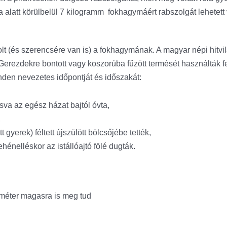
alatt körülbelül 7 kilogramm fokhagymáért rabszolgát lehetett 
lt (és szerencsére van is) a fokhagymának. A magyar népi hitvil
Gerezdekre bontott vagy koszorúba fűzött termését használták fe
nden nevezetes időpontját és időszakát:
va az egész házat bajtól óvta, ‍
,
 gyerek) féltett újszülött bölcsőjébe tették,
tehénelléskor az istállóajtó fölé dugták.
méter magasra is meg tud