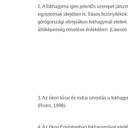
2. A fokhagyma igen jelentős szerepet játszo
egyiptomiak idejében is. Írásos bizonyítékok
görögországi olimpiákon fokhagymát etettek 
állóképesség növelése érdekében. (Lawson 
3. Az ókori kínai és indiai orvoslás a fokhag
(Rivlrn, 1998).
4. Az ókori Egyiptomban fokhagymával etetté