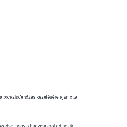
a parazitafertőzés kezelésére ajánlotta
őződve, hogy a hagyma erőt ad nekik.