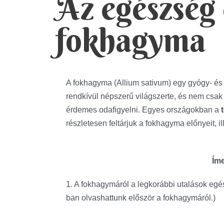
Az egészség 
fokhagyma
A fokhagyma (Allium sativum) egy gyógy- és 
rendkívül népszerű világszerte, és nem csak 
érdemes odafigyelni. Egyes országokban a
részletesen feltárjuk a fokhagyma előnyeit, i
Íme
1. A fokhagymáról a legkorábbi utalások egés
ban olvashattunk először a fokhagymáról.)