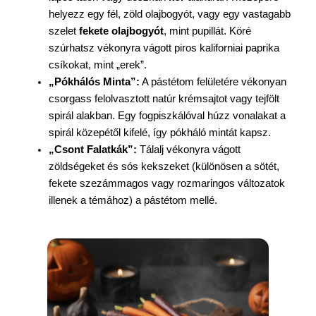
helyezz egy fél, zöld olajbogyót, vagy egy vastagabb
szelet
fekete olajbogyót
, mint pupillát. Köré
szúrhatsz vékonyra vágott piros kaliforniai paprika
csíkokat, mint „erek”.
„Pókhálós Minta”:
A pástétom felületére vékonyan
csorgass felolvasztott natúr krémsajtot vagy tejfölt
spirál alakban. Egy fogpiszkálóval húzz vonalakat a
spirál közepétől kifelé, így pókháló mintát kapsz.
„Csont Falatkák”:
Tálalj vékonyra vágott
zöldségeket és sós kekszeket (különösen a sötét,
fekete szezámmagos vagy rozmaringos változatok
illenek a témához) a pástétom mellé.