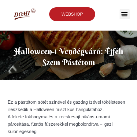
WEBSHOP
Halloween-i Vendégváró: Éjféli
Szem Pástétom
Ez a pástétom sötét színével és gazdag ízével tökéletesen
illeszkedik a Halloween misztikus hangulatához.
A fekete fokhagyma és a kecskesajt pikáns-umami
párosítása, füstös fűszerekkel megbolondítva – igazi
különlegesség.