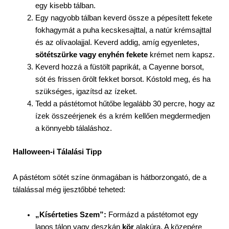
egy kisebb tálban.
Egy nagyobb tálban keverd össze a pépesített fekete
fokhagymát a puha kecskesajttal, a natúr krémsajttal
és az olívaolajjal. Keverd addig, amíg egyenletes,
sötétszürke vagy enyhén fekete
krémet nem kapsz.
Keverd hozzá a füstölt paprikát, a Cayenne borsot,
sót és frissen őrölt fekket borsot. Kóstold meg, és ha
szükséges, igazítsd az ízeket.
Tedd a pástétomot hűtőbe legalább 30 percre, hogy az
ízek összeérjenek és a krém kellően megdermedjen
a könnyebb tálaláshoz.
Halloween-i Tálalási Tipp
A pástétom sötét színe önmagában is hátborzongató, de a
tálalással még ijesztőbbé teheted:
„Kísérteties Szem”:
Formázd a pástétomot egy
lapos tálon vagy deszkán
kör
alakúra. A közepére