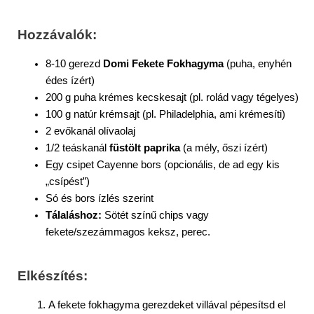
Hozzávalók:
8-10 gerezd
Domi Fekete Fokhagyma
(puha, enyhén
édes ízért)
200 g puha krémes kecskesajt (pl. rolád vagy tégelyes)
100 g natúr krémsajt (pl. Philadelphia, ami krémesíti)
2 evőkanál olívaolaj
1/2 teáskanál
füstölt paprika
(a mély, őszi ízért)
Egy csipet Cayenne bors (opcionális, de ad egy kis
„csípést”)
Só és bors ízlés szerint
Tálaláshoz:
Sötét színű chips vagy
fekete/szezámmagos keksz, perec.
Elkészítés:
A fekete fokhagyma gerezdeket villával pépesítsd el