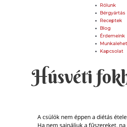
Rólunk
Bérgyártás
Receptek
Blog
Érdemeink
Munkalehe
Kapcsolat
Húsvéti fok
A csülök nem éppen a diétás ételein
Ha nem sajnáljuk a fűszereket, na 