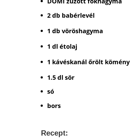
DOMI zúzott fokhagyma
2
db
babérlevél
1
db
vöröshagyma
1
dl
étolaj
1
kávéskanál
őrölt kömény
1.5
dl
sör
só
bors
Recept: