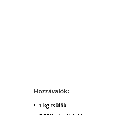
Hozzávalók:
1 kg csülök