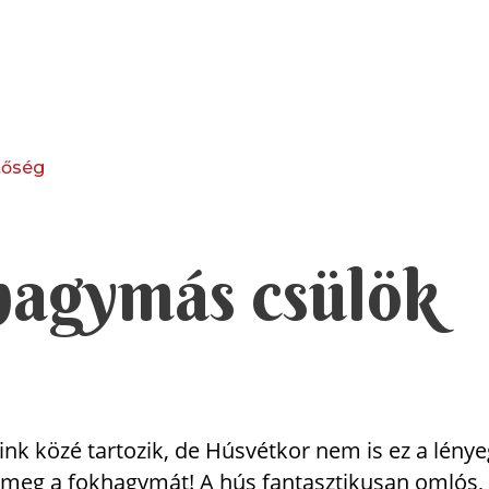
tőség
hagymás csülök
k közé tartozik, de Húsvétkor nem is ez a lényeg.
meg a fokhagymát! A hús fantasztikusan omlós, és