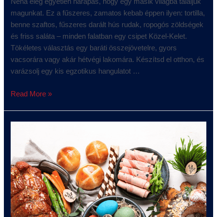
Néha elég egyetlen harapás, hogy egy másik világba találjuk
magunkat. Ez a fűszeres, zamatos kebab éppen ilyen: tortilla,
benne szaftos, fűszeres darált hús rudak, ropogós zöldségek
és friss saláta – minden falatban egy csipet Közel-Kelet.
Tökéletes választás egy baráti összejövetelre, gyors
vacsorára vagy akár hétvégi lakomára. Készítsd el otthon, és
varázsolj egy kis egzotikus hangulatot …
Read More »