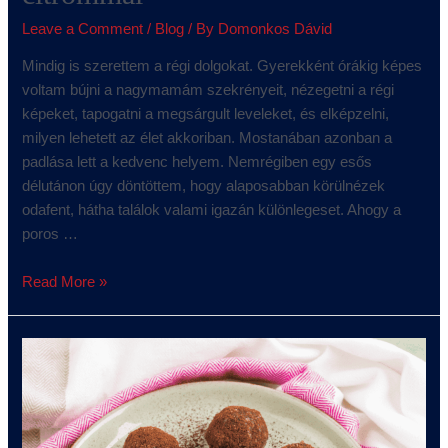
Leave a Comment
/
Blog
/ By
Domonkos Dávid
Mindig is szerettem a régi dolgokat. Gyerekként órákig képes
voltam bújni a nagymamám szekrényeit, nézegetni a régi
képeket, tapogatni a megsárgult leveleket, és elképzelni,
milyen lehetett az élet akkoriban. Mostanában azonban a
padlása lett a kedvenc helyem. Nemrégiben egy esős
délutánon úgy döntöttem, hogy alaposabban körülnézek
odafent, hátha találok valami igazán különlegeset. Ahogy a
poros …
Read More »