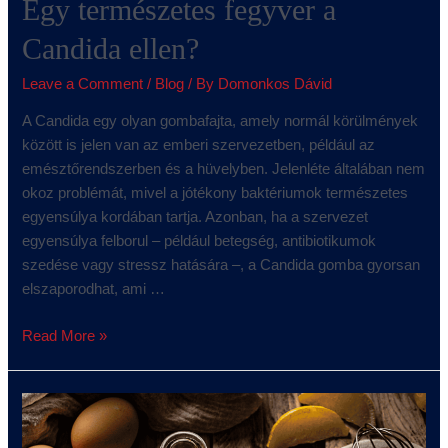
Egy természetes fegyver a
Candida ellen?
Leave a Comment
/
Blog
/ By
Domonkos Dávid
A Candida egy olyan gombafajta, amely normál körülmények
között is jelen van az emberi szervezetben, például az
emésztőrendszerben és a hüvelyben. Jelenléte általában nem
okoz problémát, mivel a jótékony baktériumok természetes
egyensúlya kordában tartja. Azonban, ha a szervezet
egyensúlya felborul – például betegség, antibiotikumok
szedése vagy stressz hatására –, a Candida gomba gyorsan
elszaporodhat, ami …
Read More »