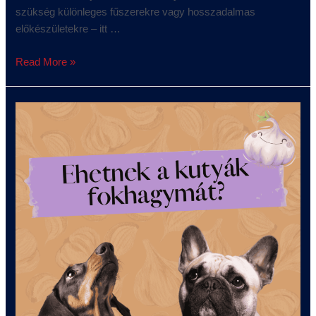
szükség különleges fűszerekre vagy hosszadalmas
előkészületekre – itt …
Read More »