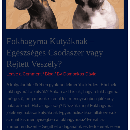
Fokhagyma Kutyáknak –
Egészséges Csodaszer vagy
Rejtett Veszély?
Leave a Comment
/
Blog
/ By
Domonkos Dávid
A kutyatartók körében gyakran felmerül a kérdés: Ehetnek
fokhagymát a kutyák? Sokan azt hiszik, hogy a fokhagyma
mérgező, míg mások szerint kis mennyiségben jótékony
hatású lehet. Hol az igazság? Nézzük meg! Fokhagyma
jótékony hatásai kutyáknak Egyes holisztikus állatorvosok
szerint kis mennyiségben a fokhagyma:✔️ Erősíti az
immunrendszert – Segíthet a daganatok és fertőzések elleni