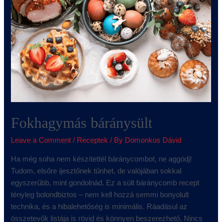
Fokhagymás báránysült
Leave a Comment
/
Receptek
/ By
Domonkos Dávid
Ha még soha nem készítettél báránycombot, ne aggódj!
Tudom, elsőre ijesztőnek tűnhet, de valójában sokkal
egyszerűbb, mint gondolnád. Ez a sült báránycomb recept
tényleg bolondbiztos – nem kell hozzá semmi bonyolult
technika, és a hibalehetőség is minimális. Ráadásul az
összetevők listája is rövid és könnyen beszerezhető. Nincs