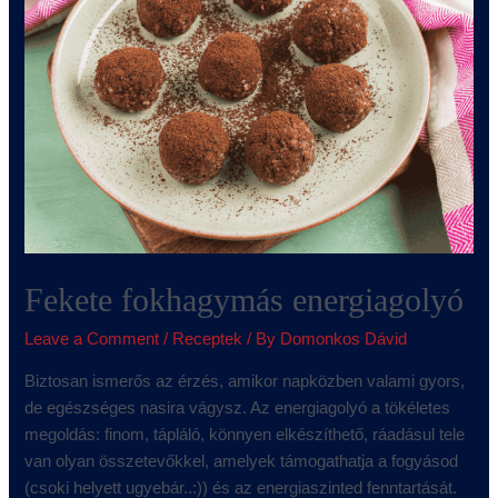
Fekete fokhagymás energiagolyó
Leave a Comment
/
Receptek
/ By
Domonkos Dávid
Biztosan ismerős az érzés, amikor napközben valami gyors,
de egészséges nasira vágysz. Az energiagolyó a tökéletes
megoldás: finom, tápláló, könnyen elkészíthető, ráadásul tele
van olyan összetevőkkel, amelyek támogathatja a fogyásod
(csoki helyett ugyebár..:)) és az energiaszinted fenntartását.