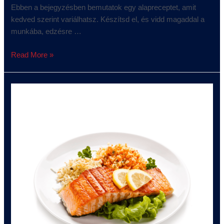
Ebben a bejegyzésben bemutatok egy alapreceptet, amit
kedved szerint variálhatsz. Készítsd el, és vidd magaddal a
munkába, edzésre …
Read More »