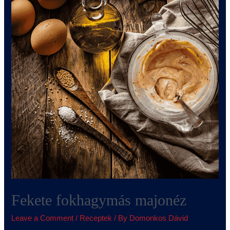
Fekete fokhagymás majonéz
Leave a Comment
/
Receptek
/ By
Domonkos Dávid