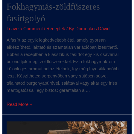
Fokhagymás-zöldfűszeres
fasírtgolyó
Leave a Comment
/
Receptek
/ By
Domonkos Dávid
A fasírt az egyik legkedveltebb étel, amely gyorsan
elkészíthető, laktató és számtalan variációban ízesíthető.
Ebben a receptben a klasszikus fasírtot egy kis csavarral
bolondítjuk meg: zöldfűszerekkel. Ez a fokhagymakrém
különleges aromát ad az ételnek, így még ínycsiklandóbb
lesz. Készítheted serpenyőben vagy sütőben sütve,
tálalhatod burgonyapürével, salátával vagy akár egy friss
mártogatóssal, egy biztos: garantáltan a …
Read More »