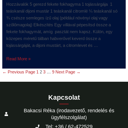
Hozzávalók 5 gerezd fekete fokhagyma 1 tojássárgája 1
teáskanál dijoni mustár 1 teáskanál citromlé ¼ teáskanál só
¾ csésze semleges ízű olaj (például növényi olaj vagy
szőlőmagolaj) Elkészítés Egy villával pépesítsd össze a
fekete fokhagymát, amíg pasztát nem kapsz. Külön, egy
közepes méretű tálban habverővel keverd össze a
tojássárgáját, a dijoni mustárt, a citromlevet és …
Read More »
←
Previous Page
1
2
3
…
9
Next Page
→
Kapcsolat
Bakacsi Réka (irodavezető, rendelés és
ügyfélszolgálat)
Tel: +36 / 62-472529