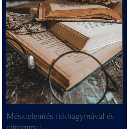
Mésztelenítés fokhagymával és
citrommal