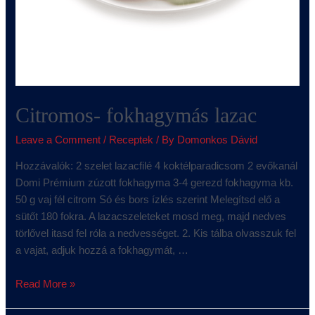
Citromos- fokhagymás lazac
Leave a Comment
/
Receptek
/ By
Domonkos Dávid
Hozzávalók: 2 szelet lazacfilé 4 koktélparadicsom 2 evőkanál
Domi Prémium zúzott fokhagyma 3-4 gerezd fokhagyma kb.
50 g vaj fél citrom Só és bors ízlés szerint Melegítsd elő a
sütőt 180 fokra. A lazacszeleteket mosd meg, majd nedves
törlővel itasd fel róla a nedvességet. 2. Kis tálba olvasszuk fel
a vajat, adjuk hozzá a fokhagymát, …
Read More »