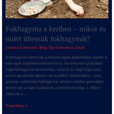
Fokhagyma a kertben – mikor és
miért ültessük fokhagymát?
Leave a Comment
/
Blog
/ By
Domonkos Dávid
A fokhagyma nemcsak a konyha egyik alapdarabja, hanem a
kert egyik legértékesebb kincse is. Ha még nem próbáltad
saját fokhagymát termeszteni, most itt az ideje! Egyszerű,
kevés gondozást igényel, és a jutalom fantasztikus – ízes,
aromás, valódi házi fokhagyma, amiben minden gerezdben
benne van a saját munkád és a természet ereje. 1. Mikor
ültessük a …
Read More »