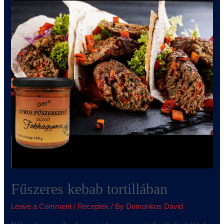
Fűszeres kebab tortillában
Leave a Comment
/
Receptek
/ By
Domonkos Dávid